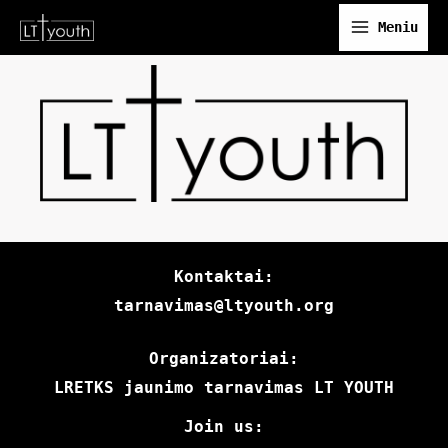
Skip
Meniu
to
content
Kontaktai:
tarnavimas@ltyouth.org
Organizatoriai:
LRETKS jaunimo tarnavimas LT YOUTH
Join us: